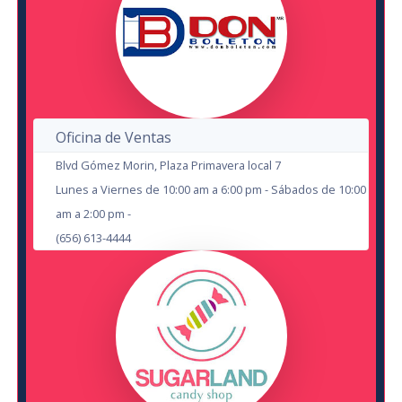
Miche Fest 2026
en Cd Juárez
SEP
Plaza De La Mexicanidad
en Cd Juárez
Lienzo Charro Adolfo López Mateos
2
Oficina de Ventas
8
Blvd Gómez Morin, Plaza Primavera local 7
OCT
Lunes a Viernes de 10:00 am a 6:00 pm - Sábados de 10:00
AUG
am a 2:00 pm -
Dhamer: MIrando a la Bestia a Los
(656) 613-4444
Ojos
Carlos Ballarta
en Cd Juárez
Auditorio Benito Juárez
en Cd Juárez
Auditorio Benito Juárez
18