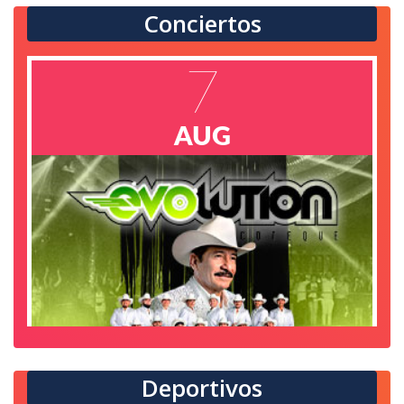
Conciertos
7
AUG
Gaby Mendoza La + Bonita
Cd. Juárez
Auditorio Benito Juárez
7
AUG
Deportivos