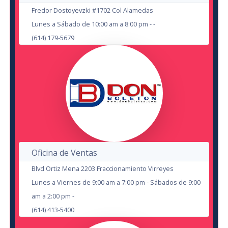
OCT
Fredor Dostoyevzki #1702 Col Alamedas
SEP
Lunes a Sábado de 10:00 am a 8:00 pm - -
(614) 179-5679
Eden Muñoz
en Cd Juárez
Estadio Carta Blanca
Oficina de Ventas
21
Blvd Ortiz Mena 2203 Fraccionamiento Virreyes
Lunes a Viernes de 9:00 am a 7:00 pm - Sábados de 9:00
AUG
am a 2:00 pm -
(614) 413-5400
El Amante Infiel