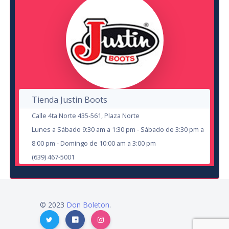
8
22
NOV
OCT
Tienda Justin Boots
Calle 4ta Norte 435-561, Plaza Norte
Lunes a Sábado 9:30 am a 1:30 pm - Sábado de 3:30 pm a
Armando Palomas: Nostalgia de las
8:00 pm - Domingo de 10:00 am a 3:00 pm
Servilletas
(639) 467-5001
en Cd Juárez
Anexo Centenario
© 2023
Don Boleton
.
27