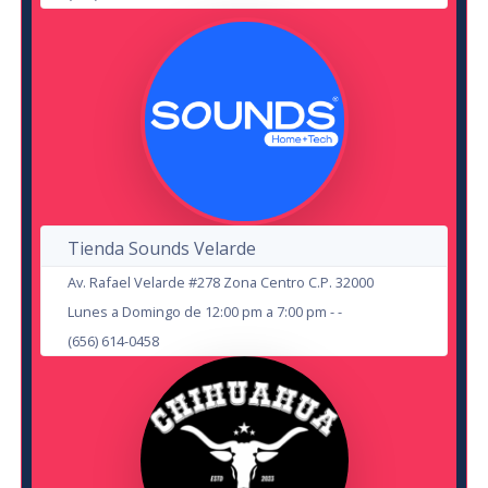
AUG
Todos Somos Job
Hernan El Potro
en Cd Juárez
Auditorio Benito Juárez
en Chihuahua
Teatro de la Ciudad Chihuahua
16
Tienda Sounds Velarde
24
Av. Rafael Velarde #278 Zona Centro C.P. 32000
OCT
Lunes a Domingo de 12:00 pm a 7:00 pm - -
(656) 614-0458
SEP