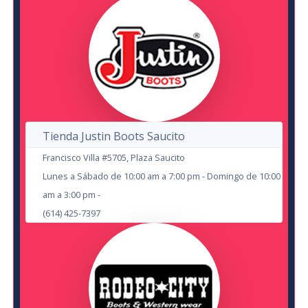
Hernan El Potro
en Cd Juárez
Centro Cultural Paso del Norte
en Cd Juárez
Auditorio Benito Juárez
28
16
OCT
Tienda Justin Boots Saucito
OCT
Francisco Villa #5705, Plaza Saucito
Lunes a Sábado de 10:00 am a 7:00 pm - Domingo de 10:00
am a 3:00 pm -
(614) 425-7397
Marco Flores #1 Banda Jerez
en Cd Juárez
Evolution