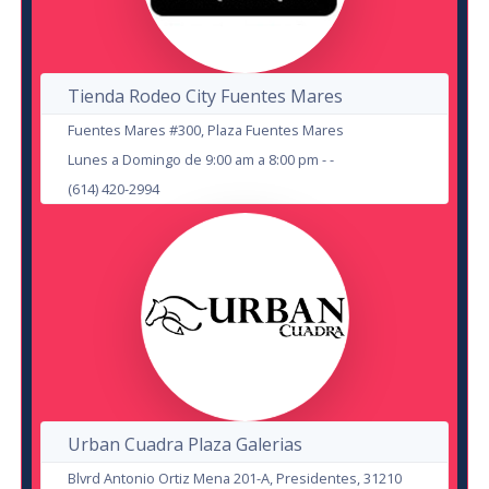
22
Tienda Rodeo City Fuentes Mares
AUG
Fuentes Mares #300, Plaza Fuentes Mares
Lunes a Domingo de 9:00 am a 8:00 pm - -
Veintidos Veintidos
(614) 420-2994
Noche de Chicxs: Chismes de Terror
en Cd Juárez
Auditorio Benito Juárez
en Chihuahua
HUB Corner Sport
30
17
OCT
OCT
Urban Cuadra Plaza Galerias
Blvrd Antonio Ortiz Mena 201-A, Presidentes, 31210