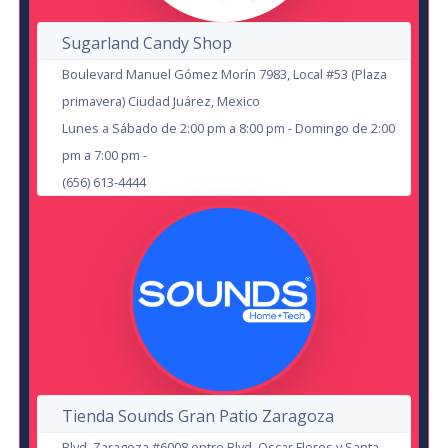
21
Brayan Soto "Pinocho" VS Mario
SEP
Sugarland Candy Shop
Abad
AUG
Boulevard Manuel Gómez Morín 7983, Local #53 (Plaza
en Chihuahua
primavera) Ciudad Juárez, Mexico
Arena Corner Sport
Lunes a Sábado de 2:00 pm a 8:00 pm - Domingo de 2:00
pm a 7:00 pm -
Zenon y Sus Amigos
(656) 613-4444
Jorge Cuellar
en Delicias
Teatro de la Ciudad Delicias
en Cd Juárez
Auditorio Benito Juárez
3
8
OCT
AUG
Tienda Sounds Gran Patio Zaragoza
Blvd. Zaragoza #6008 entre Blvd. Oscar Flores y Santa