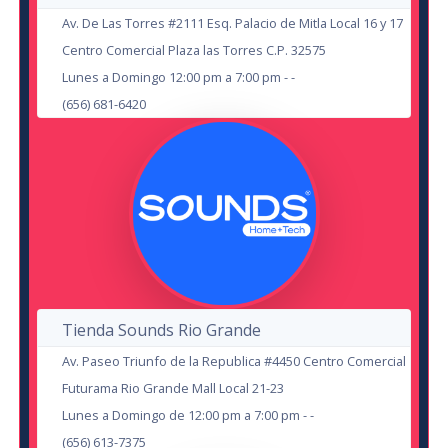
Teatro El Paseo
Av. De Las Torres #2111 Esq. Palacio de Mitla Local 16 y 17
2
Centro Comercial Plaza las Torres C.P. 32575
23
Lunes a Domingo 12:00 pm a 7:00 pm - -
(656) 681-6420
OCT
SEP
Los Chicharrines
Los Surfistas del Sistema
en Cd Juárez
Centro Cultural Paso del Norte
en Chihuahua
Tienda Sounds Rio Grande
Don Burro
Av. Paseo Triunfo de la Republica #4450 Centro Comercial
Futurama Rio Grande Mall Local 21-23
14
Lunes a Domingo de 12:00 pm a 7:00 pm - -
(656) 613-7375