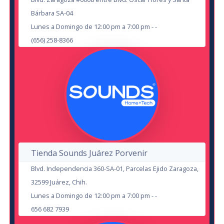
Leyendas Legendarias
Bárbara SA-04
Monica Escobedo
en Cd Juárez
Lunes a Domingo de 12:00 pm a 7:00 pm - -
Auditorio Benito Juárez
en Chihuahua
(656) 258-8366
HUB Corner Sport
19
10
SEP
SEP
Tienda Sounds Juárez Porvenir
Blvd. Independencia 360-SA-01, Parcelas Ejido Zaragoza,
Zenon y Sus Amigos
32599 Juárez, Chih.
Los Surfistas del Sistema
en Chihuahua
Lunes a Domingo de 12:00 pm a 7:00 pm - -
Auditorio del Museo Semilla
en Cd Juárez
656 682 7939
Anexo Centenario