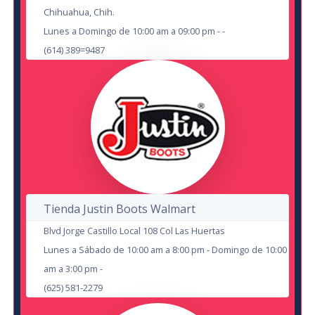
Chihuahua, Chih.
Lunes a Domingo de 10:00 am a 09:00 pm - -
(614) 389=9487
Dragon Sinfónico
en Chihuahua
Arena Corner Sport
22
AUG
Tienda Justin Boots Walmart
Blvd Jorge Castillo Local 108 Col Las Huertas
Veintidos Veintidos
Lunes a Sábado de 10:00 am a 8:00 pm - Domingo de 10:00
Noche de Chicxs: Chismes de Terror
en Chihuahua
am a 3:00 pm -
Teatro de la Ciudad Chihuahua
en Cd Juárez
(625) 581-2279
Teatro IMSS