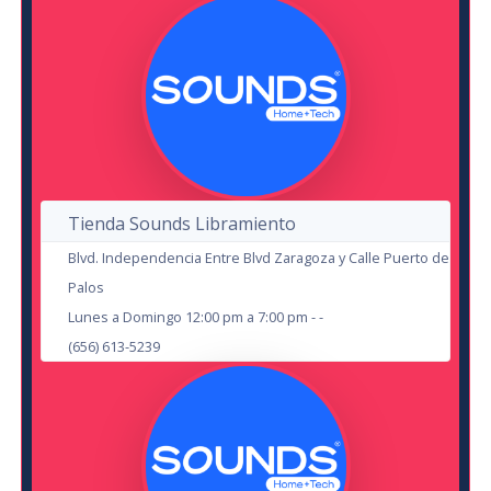
4
8
OCT
AUG
El Hijo del Sol Naciente
Tienda Sounds Libramiento
Isabel Fernandez
en Cd Juárez
Blvd. Independencia Entre Blvd Zaragoza y Calle Puerto de
Centro Cultural Paso del Norte
Chihuahua
Palos
HUB Corner Sport
Lunes a Domingo 12:00 pm a 7:00 pm - -
20
(656) 613-5239
11
SEP
SEP