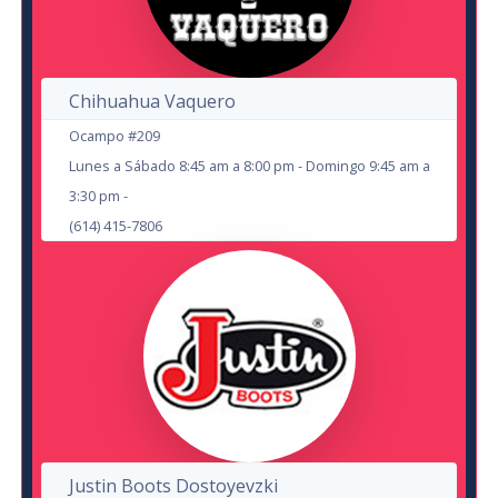
Dinamicos JRS
en Cd Juárez
Evolution
Chihuahua Vaquero
Ocampo #209
15
Lunes a Sábado 8:45 am a 8:00 pm - Domingo 9:45 am a
3:30 pm -
AUG
(614) 415-7806
Andres Vernazza
Hernan El Potro
Cd. Juárez
Teatro IMSS
en Delicias
Teatro de la Ciudad Delicias
28
25
Justin Boots Dostoyevzki