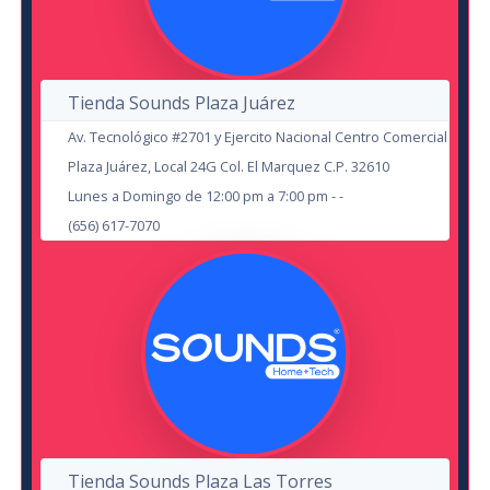
Zenon y Sus Amigos
Tienda Sounds Plaza Juárez
El Jarocho de la Kumbia
en Cd Juárez
Av. Tecnológico #2701 y Ejercito Nacional Centro Comercial
Teatro El Paseo
en Cd Juárez
Plaza Juárez, Local 24G Col. El Marquez C.P. 32610
Evolution
Lunes a Domingo de 12:00 pm a 7:00 pm - -
15
(656) 617-7070
9
NOV
AUG
Ensamble Folklorico Mexicano
Isabel Fernandez
en Cd Juárez
Centro Cultural Paso del Norte
Cd. Juárez
Tienda Sounds Plaza Las Torres